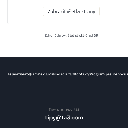
Zobraziť všetky strany
Zdroj údajov: Štatistický úrad SR
Televízia
Program
Reklama
Nadácia ta3
Kontakty
Program pre nepočuj
Tipy pre reportáž
tipy@ta3.com