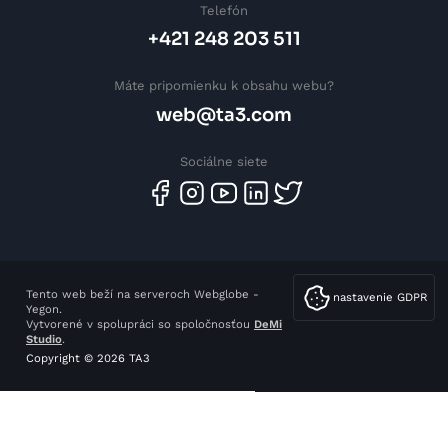
Telefón
+421 248 203 511
Máte pripomienku k obsahu webu?
web@ta3.com
Sociálne siete
Tento web beží na serveroch Webglobe -
nastavenie GDPR
Yegon.
Vytvorené v spolupráci so spoločnosťou
DeMi
Studio
.
Copyright © 2026 TA3