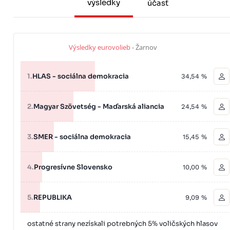
výsledky
účasť
Výsledky eurovolieb
- Žarnov
1.
HLAS - sociálna demokracia
34,54 %
2.
Magyar Szövetség - Maďarská aliancia
24,54 %
3.
SMER - sociálna demokracia
15,45 %
4.
Progresívne Slovensko
10,00 %
5.
REPUBLIKA
9,09 %
ostatné strany nezískali potrebných 5% voličských hlasov