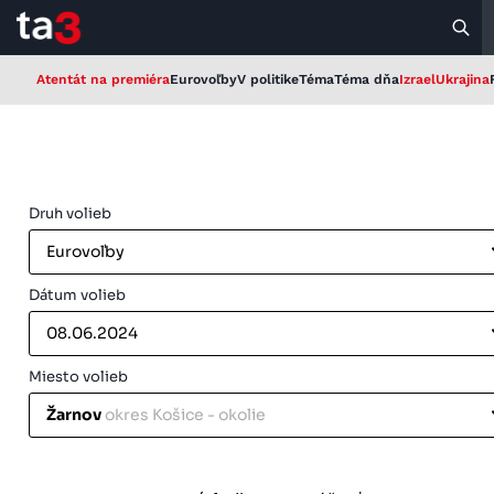
Atentát na premiéra
Eurovoľby
V politike
Téma
Téma dňa
Izrael
Ukrajina
Druh volieb
Eurovoľby
Dátum volieb
08.06.2024
Miesto volieb
Žarnov
okres Košice - okolie