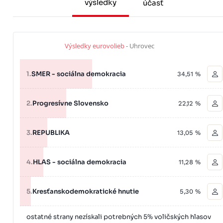
výsledky
účasť
Výsledky eurovolieb
- Uhrovec
1.
SMER - sociálna demokracia
34,51 %
2.
Progresívne Slovensko
22,12 %
3.
REPUBLIKA
13,05 %
4.
HLAS - sociálna demokracia
11,28 %
5.
Kresťanskodemokratické hnutie
5,30 %
ostatné strany nezískali potrebných 5% voličských hlasov