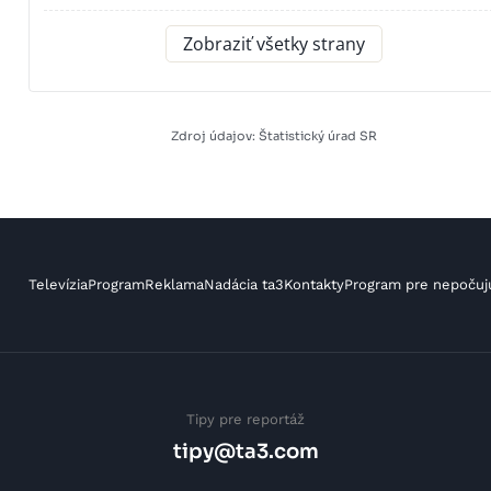
Zobraziť všetky strany
Zdroj údajov: Štatistický úrad SR
Televízia
Program
Reklama
Nadácia ta3
Kontakty
Program pre nepočuj
Tipy pre reportáž
tipy@ta3.com