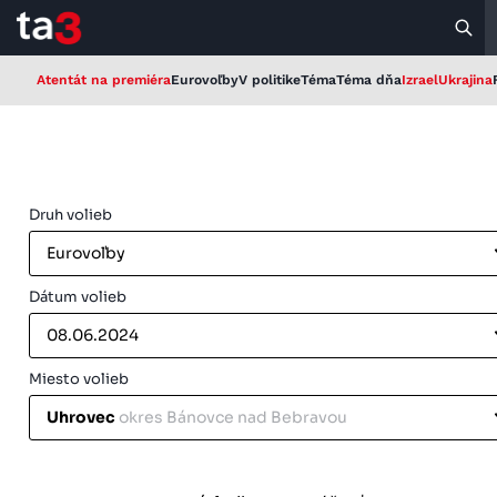
Atentát na premiéra
Eurovoľby
V politike
Téma
Téma dňa
Izrael
Ukrajina
Druh volieb
Eurovoľby
Dátum volieb
08.06.2024
Miesto volieb
Uhrovec
okres Bánovce nad Bebravou