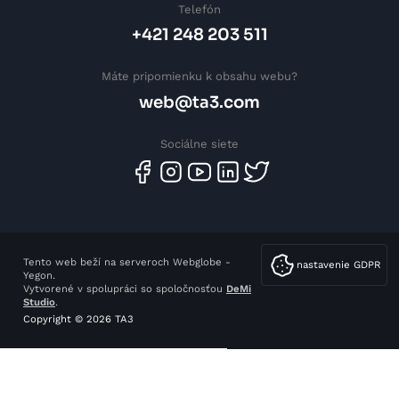
Telefón
+421 248 203 511
Máte pripomienku k obsahu webu?
web@ta3.com
Sociálne siete
Tento web beží na serveroch Webglobe -
nastavenie GDPR
Yegon.
Vytvorené v spolupráci so spoločnosťou
DeMi
Studio
.
Copyright © 2026 TA3