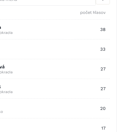
počet hlasov
a
38
okracia
33
vá
27
okracia
k
27
okracia
20
ko
17