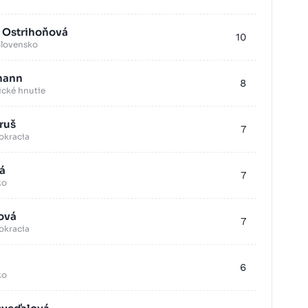
á Ostrihoňová
10
Slovensko
mann
8
cké hnutie
ruš
7
okracia
á
7
ko
ová
7
okracia
6
ko