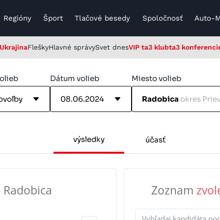
Regióny
Šport
Tlačové besedy
Spoločnosť
Auto-
Ukrajina
Flešky
Hlavné správy
Svet dnes
VIP ta3 klub
ta3 konferenci
olieb
Dátum volieb
Miesto volieb
ovoľby
08.06.2024
Radobica
okres Prie
výsledky
účasť
- Radobica
Zoznam
zvol