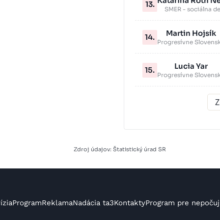
Katarína Roth N
13.
SMER - sociálna d
Martin Hojsík
14.
Progresívne Slovens
Lucia Yar
15.
Progresívne Slovens
Z
Zdroj údajov: Štatistický úrad SR
ízia
Program
Reklama
Nadácia ta3
Kontakty
Program pre nepočuj