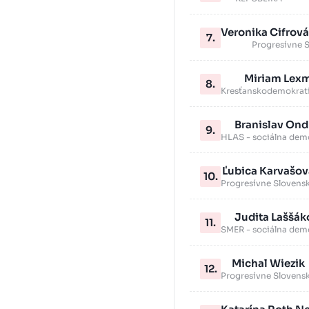
Veronika Cifrov
7.
Progresívne 
Miriam Lex
8.
Kresťanskodemokrati
Branislav Ond
9.
HLAS - sociálna dem
Ľubica Karvašov
10.
Progresívne Slovens
Judita Laššák
11.
SMER - sociálna dem
Michal Wiezik
12.
Progresívne Slovens