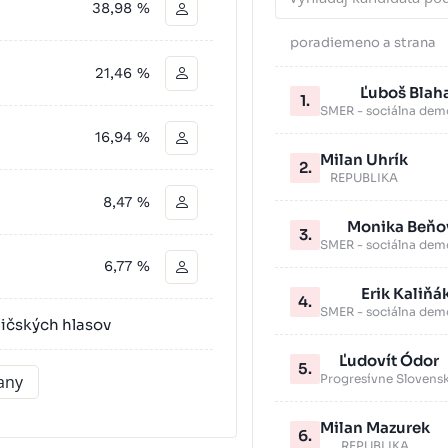
38,98 %
poradie
meno a strana
21,46 %
Ľuboš Blah
1.
SMER - sociálna dem
16,94 %
Milan Uhrík
2.
REPUBLIKA
8,47 %
Monika Beňo
3.
SMER - sociálna dem
6,77 %
Erik Kaliňá
4.
SMER - sociálna dem
ličských hlasov
Ľudovít Ódor
5.
rany
Progresívne Slovens
Milan Mazurek
6.
REPUBLIKA