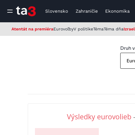
Slovensko
Zahraničie
Ekonomika
Atentát na premiéra
Eurovoľby
V politike
Téma
Téma dňa
Izrael
Druh v
Eur
Výsledky eurovolieb