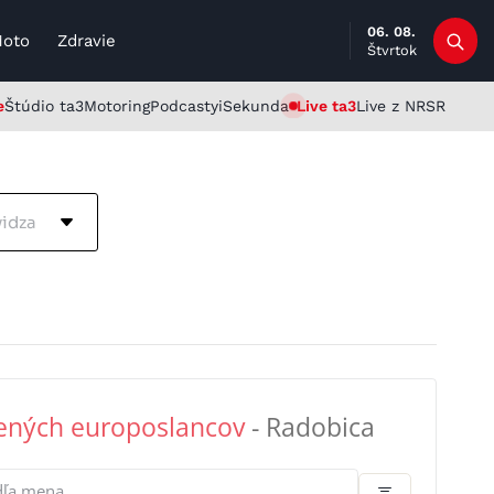
06. 08.
Moto
Zdravie
Štvrtok
e
Štúdio ta3
Motoring
Podcasty
iSekunda
Live ta3
Live z NRSR
vidza
ených europoslancov
- Radobica