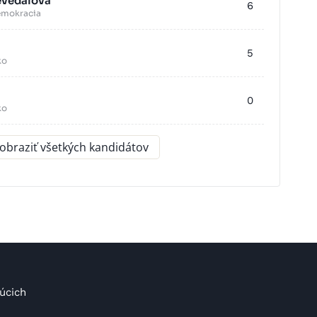
eveďalová
6
emokracia
5
ko
0
ko
obraziť všetkých kandidátov
úcich