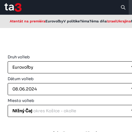
Atentát na premiéra
Eurovoľby
V politike
Téma
Téma dňa
Izrael
Ukrajina
Druh volieb
Eurovoľby
Dátum volieb
08.06.2024
Miesto volieb
Nižný Čaj
okres Košice - okolie