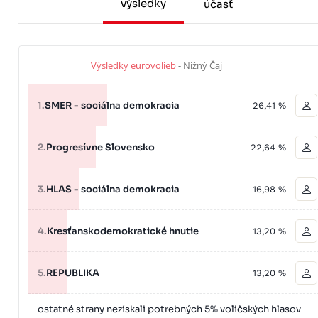
výsledky
účasť
Výsledky eurovolieb
- Nižný Čaj
1.
SMER - sociálna demokracia
26,41 %
2.
Progresívne Slovensko
22,64 %
3.
HLAS - sociálna demokracia
16,98 %
4.
Kresťanskodemokratické hnutie
13,20 %
5.
REPUBLIKA
13,20 %
ostatné strany nezískali potrebných 5% voličských hlasov