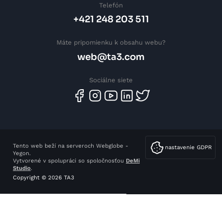
Telefón
+421 248 203 511
Máte pripomienku k obsahu webu?
web@ta3.com
Sociálne siete
Tento web beží na serveroch Webglobe -
nastavenie GDPR
Yegon.
Vytvorené v spolupráci so spoločnosťou
DeMi
Studio
.
Copyright © 2026 TA3