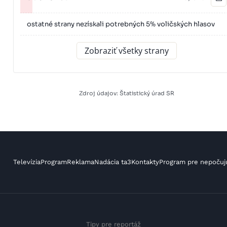
ostatné strany nezískali potrebných 5% voličských hlasov
Zobraziť všetky strany
Zdroj údajov: Štatistický úrad SR
Televízia
Program
Reklama
Nadácia ta3
Kontakty
Program pre nepočuj
Tipy pre reportáž