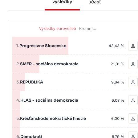
výsledky
účasť
Výsledky eurovolieb
- Kremnica
1.
Progresívne Slovensko
43,43 %
2.
SMER - sociálna demokracia
21,01 %
3.
REPUBLIKA
9,84 %
4.
HLAS - sociálna demokracia
6,07 %
5.
Kresťanskodemokratické hnutie
6,00 %
6.
Demokrati
5,79 %