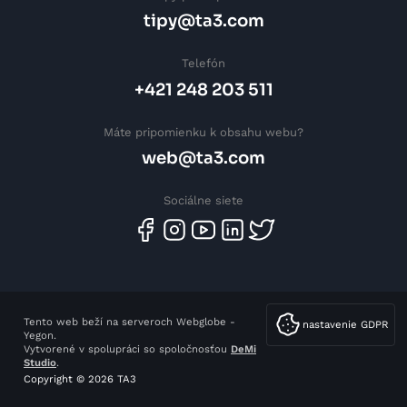
tipy@ta3.com
Telefón
+421 248 203 511
Máte pripomienku k obsahu webu?
web@ta3.com
Sociálne siete
Tento web beží na serveroch Webglobe -
nastavenie GDPR
Yegon.
Vytvorené v spolupráci so spoločnosťou
DeMi
Studio
.
Copyright © 2026 TA3