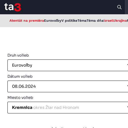
Atentát na premiéra
Eurovoľby
V politike
Téma
Téma dňa
Izrael
Ukrajina
Druh volieb
Eurovoľby
Dátum volieb
08.06.2024
Miesto volieb
Kremnica
okres Žiar nad Hronom