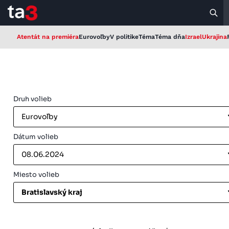
Atentát na premiéra
Eurovoľby
V politike
Téma
Téma dňa
Izrael
Ukrajina
Druh volieb
Eurovoľby
Dátum volieb
08.06.2024
Miesto volieb
Bratislavský kraj