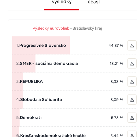
výsledky
účasť
Výsledky eurovolieb
- Bratislavský kraj
1.
Progresívne Slovensko
44,87 %
2.
SMER - sociálna demokracia
18,21 %
3.
REPUBLIKA
8,33 %
4.
Sloboda a Solidarita
8,09 %
5.
Demokrati
5,78 %
6.
Kresťanskodemokratické hnutie
5,44 %