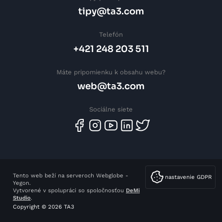
tipy@ta3.com
Telefón
+421 248 203 511
Máte pripomienku k obsahu webu?
web@ta3.com
Sociálne siete
Tento web beží na serveroch Webglobe -
nastavenie GDPR
Yegon.
Vytvorené v spolupráci so spoločnosťou
DeMi
Studio
.
Copyright © 2026 TA3