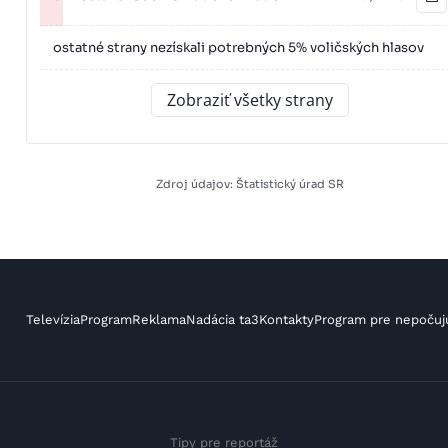
ostatné strany nezískali potrebných 5% voličských hlasov
Zobraziť všetky strany
Zdroj údajov: Štatistický úrad SR
Televízia
Program
Reklama
Nadácia ta3
Kontakty
Program pre nepočuj
Tipy pre reportáž