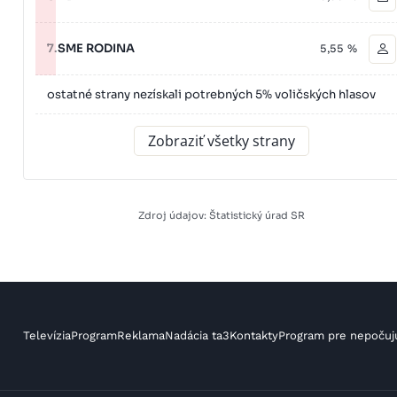
7.
SME RODINA
5,55 %
ostatné strany nezískali potrebných 5% voličských hlasov
Zobraziť všetky strany
Zdroj údajov: Štatistický úrad SR
Televízia
Program
Reklama
Nadácia ta3
Kontakty
Program pre nepočuj