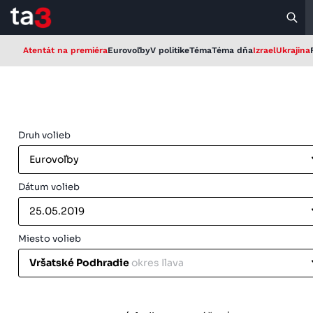
Atentát na premiéra
Eurovoľby
V politike
Téma
Téma dňa
Izrael
Ukrajina
Druh volieb
Eurovoľby
Dátum volieb
25.05.2019
Miesto volieb
Vršatské Podhradie
okres Ilava