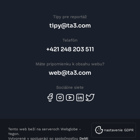
Tipy pre reportáž
tipy@ta3.com
Telefón
+421 248 203 511
Máte pripomienku k obsahu webu?
web@ta3.com
Sociálne siete
Tento web beží na serveroch Webglobe -
nastavenie GDPR
Yegon.
Vytvorené v spolupráci so spoločnosťou
DeMi