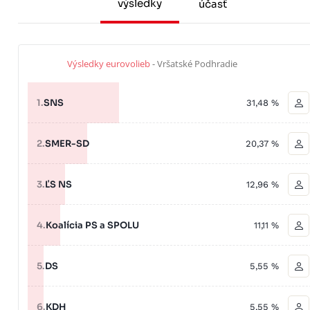
výsledky
účasť
Výsledky eurovolieb
- Vršatské Podhradie
1.
SNS
31,48 %
2.
SMER-SD
20,37 %
3.
ĽS NS
12,96 %
4.
Koalícia PS a SPOLU
11,11 %
5.
DS
5,55 %
6.
KDH
5,55 %