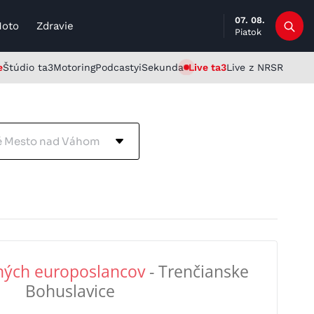
07. 08.
Moto
Zdravie
Piatok
e
Štúdio ta3
Motoring
Podcasty
iSekunda
Live ta3
Live z NRSR
é Mesto nad Váhom
ných europoslancov
- Trenčianske
Bohuslavice