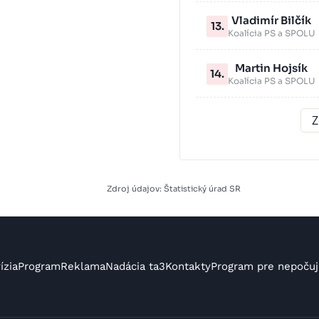
Vladimír Bilčík
13.
Koalícia PS a SPOLU
Martin Hojsík
14.
Koalícia PS a SPOLU
Z
Zdroj údajov: Štatistický úrad SR
ízia
Program
Reklama
Nadácia ta3
Kontakty
Program pre nepočuj