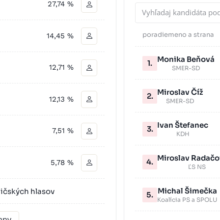
27,74 %
poradie
meno a strana
14,45 %
Monika Beňová
1.
12,71 %
SMER-SD
Miroslav Číž
2.
12,13 %
SMER-SD
Ivan Štefanec
3.
7,51 %
KDH
Miroslav Radačo
4.
5,78 %
ĽS NS
Michal Šimečka
ličských hlasov
5.
Koalícia PS a SPOLU
rany