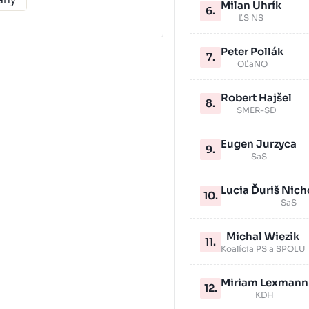
Milan Uhrík
6.
ĽS NS
Peter Pollák
7.
OĽaNO
Robert Hajšel
8.
SMER-SD
Eugen Jurzyca
9.
SaS
Lucia Ďuriš Nic
10.
SaS
Michal Wiezik
11.
Koalícia PS a SPOLU
Miriam Lexmann
12.
KDH