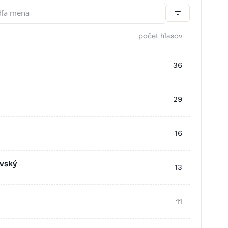
počet hlasov
36
29
16
vský
13
11