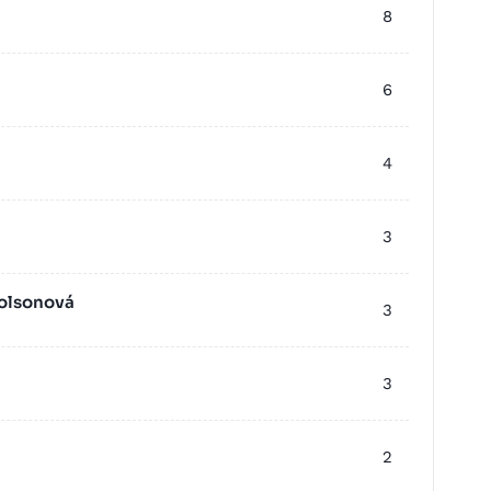
8
6
4
3
holsonová
3
3
2