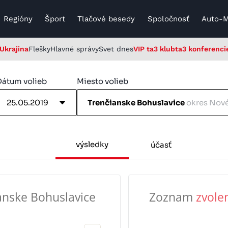
Regióny
Šport
Tlačové besedy
Spoločnosť
Auto-
Ukrajina
Flešky
Hlavné správy
Svet dnes
VIP ta3 klub
ta3 konferenci
Dátum volieb
Miesto volieb
25.05.2019
Trenčianske Bohuslavice
okres Nov
výsledky
účasť
anske Bohuslavice
Zoznam
zvole