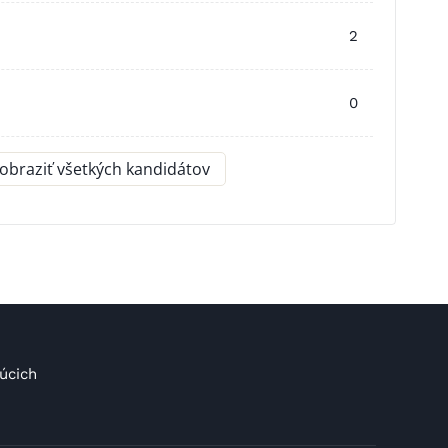
2
0
obraziť všetkých kandidátov
úcich