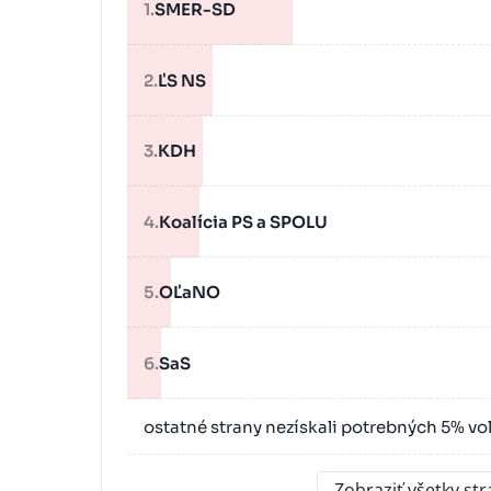
1.
SMER-SD
2.
ĽS NS
3.
KDH
4.
Koalícia PS a SPOLU
5.
OĽaNO
6.
SaS
ostatné strany nezískali potrebných 5% vo
Zobraziť všetky st