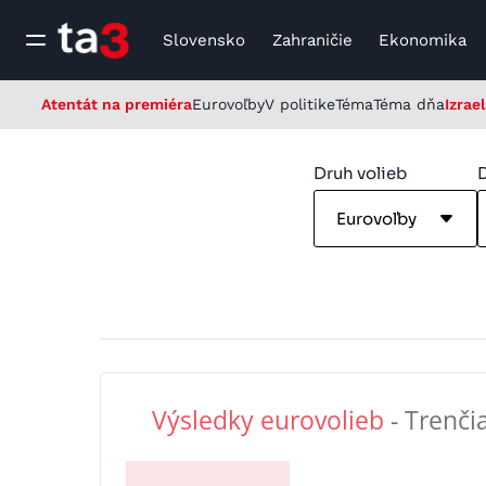
Slovensko
Zahraničie
Ekonomika
Atentát na premiéra
Eurovoľby
V politike
Téma
Téma dňa
Izrael
Druh volieb
Eurovoľby
Výsledky eurovolieb
- Trenči