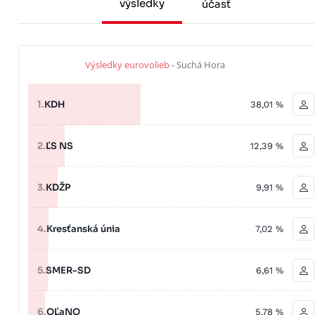
výsledky
účasť
Výsledky eurovolieb
- Suchá Hora
1.
KDH
38,01 %
2.
ĽS NS
12,39 %
3.
KDŽP
9,91 %
4.
Kresťanská únia
7,02 %
5.
SMER-SD
6,61 %
6.
OĽaNO
5,78 %