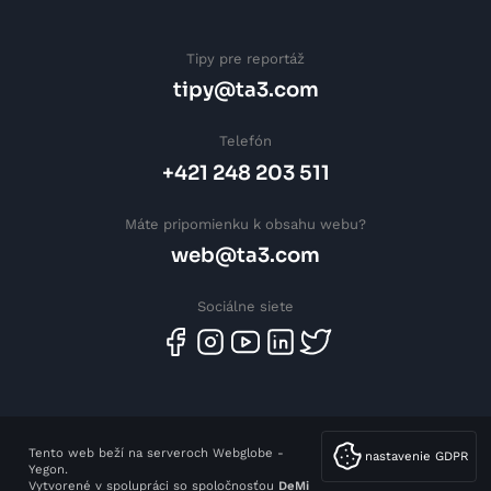
Tipy pre reportáž
tipy@ta3.com
Telefón
+421 248 203 511
Máte pripomienku k obsahu webu?
web@ta3.com
Sociálne siete
Tento web beží na serveroch Webglobe -
nastavenie GDPR
Yegon.
Vytvorené v spolupráci so spoločnosťou
DeMi