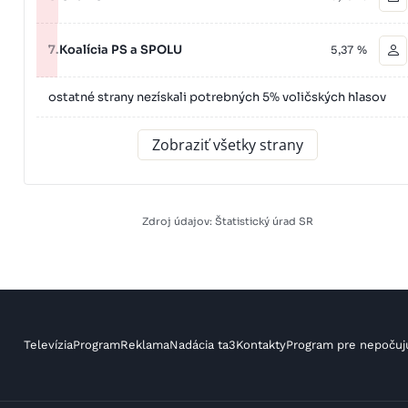
7.
Koalícia PS a SPOLU
5,37 %
ostatné strany nezískali potrebných 5% voličských hlasov
Zobraziť všetky strany
Zdroj údajov: Štatistický úrad SR
Televízia
Program
Reklama
Nadácia ta3
Kontakty
Program pre nepočuj