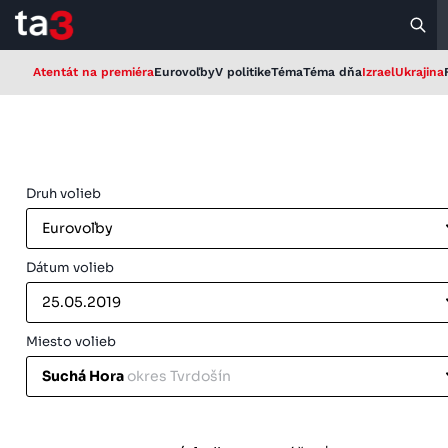
Atentát na premiéra
Eurovoľby
V politike
Téma
Téma dňa
Izrael
Ukrajina
Druh volieb
Eurovoľby
Dátum volieb
25.05.2019
Miesto volieb
Suchá Hora
okres Tvrdošín