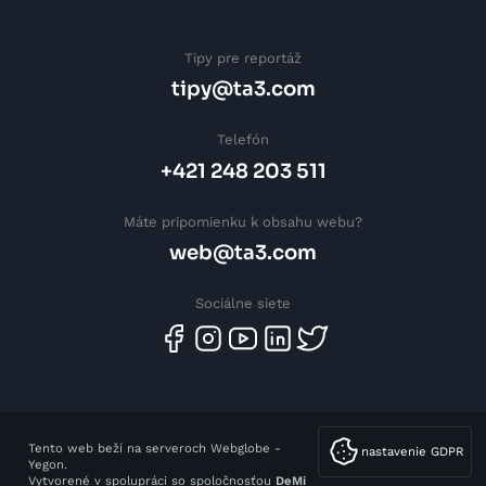
Tipy pre reportáž
tipy@ta3.com
Telefón
+421 248 203 511
Máte pripomienku k obsahu webu?
web@ta3.com
Sociálne siete
Tento web beží na serveroch Webglobe -
nastavenie GDPR
Yegon.
Vytvorené v spolupráci so spoločnosťou
DeMi