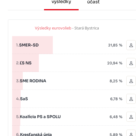
výsledky
účasť
Výsledky eurovolieb
- Stará Bystrica
1.
SMER-SD
31,85 %
2.
ĽS NS
20,94 %
3.
SME RODINA
8,25 %
4.
SaS
6,78 %
5.
Koalícia PS a SPOLU
6,48 %
6.
Kresťanská únia
5,89 %