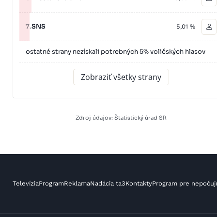
7.
SNS
5,01 %
ostatné strany nezískali potrebných 5% voličských hlasov
Zobraziť všetky strany
Zdroj údajov: Štatistický úrad SR
Televízia
Program
Reklama
Nadácia ta3
Kontakty
Program pre nepočuj