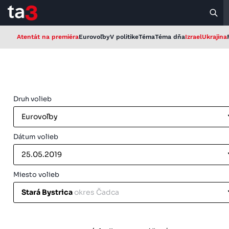
Atentát na premiéra
Eurovoľby
V politike
Téma
Téma dňa
Izrael
Ukrajina
Druh volieb
Eurovoľby
Dátum volieb
25.05.2019
Miesto volieb
Stará Bystrica
okres Čadca