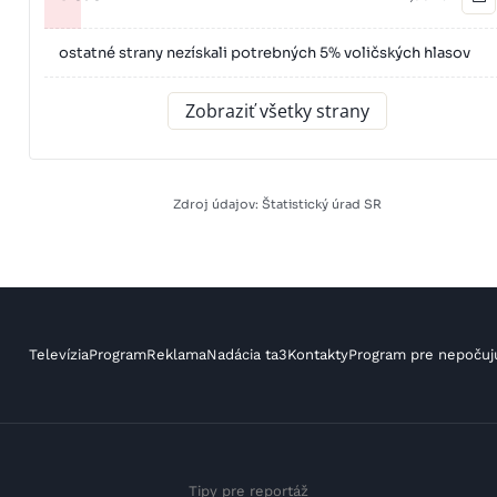
ostatné strany nezískali potrebných 5% voličských hlasov
Zobraziť všetky strany
Zdroj údajov: Štatistický úrad SR
Televízia
Program
Reklama
Nadácia ta3
Kontakty
Program pre nepočuj
Tipy pre reportáž