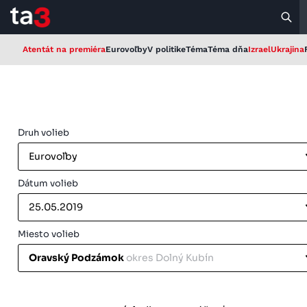
Atentát na premiéra
Eurovoľby
V politike
Téma
Téma dňa
Izrael
Ukrajina
Druh volieb
Eurovoľby
Dátum volieb
25.05.2019
Miesto volieb
Oravský Podzámok
okres Dolný Kubín