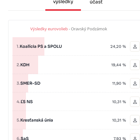
výsledky
účasť
Výsledky eurovolieb
- Oravský Podzámok
1.
Koalícia PS a SPOLU
24,20 %
2.
KDH
19,44 %
3.
SMER-SD
11,90 %
4.
ĽS NS
10,31 %
5.
Kresťanská únia
10,31 %
6.
SaS
7,93 %