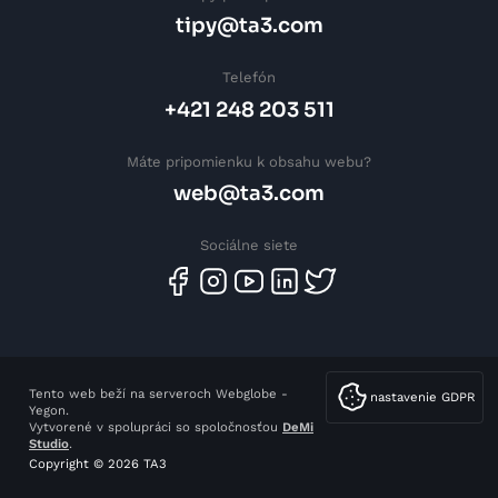
tipy@ta3.com
Telefón
+421 248 203 511
Máte pripomienku k obsahu webu?
web@ta3.com
Sociálne siete
Tento web beží na serveroch Webglobe -
nastavenie GDPR
Yegon.
Vytvorené v spolupráci so spoločnosťou
DeMi
Studio
.
Copyright © 2026 TA3