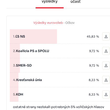
výsledky
účasť
Výsledky eurovolieb
- Očkov
1.
ĽS NS
45,83 %
2.
Koalícia PS a SPOLU
9,72 %
3.
SMER-SD
9,72 %
4.
Kresťanská únia
8,33 %
5.
KDH
8,33 %
ostatné strany nezískali potrebných 5% voličských hlasov