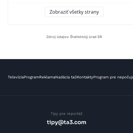
Zobraziť všetky strany
Zdroj údajov: Štatistický úrad SR
Televízia
Program
Reklama
Nadácia ta3
Kontakty
Program pre nepočuj
Tipy pre reportáž
tipy@ta3.com