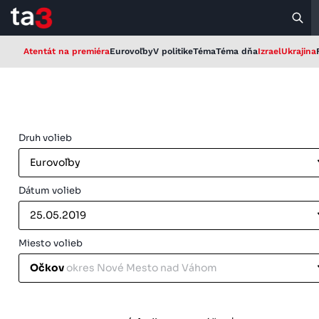
Atentát na premiéra
Eurovoľby
V politike
Téma
Téma dňa
Izrael
Ukrajina
Druh volieb
Eurovoľby
Dátum volieb
25.05.2019
Miesto volieb
Očkov
okres Nové Mesto nad Váhom