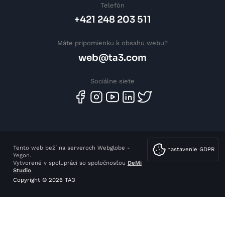
Telefón
+421 248 203 511
Máte pripomienku k obsahu webu?
web@ta3.com
Sociálne siete
Tento web beží na serveroch Webglobe -
nastavenie GDPR
Yegon.
Vytvorené v spolupráci so spoločnosťou
DeMi
Studio
.
Copyright © 2026 TA3