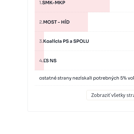
1.
SMK-MKP
2.
MOST - HÍD
3.
Koalícia PS a SPOLU
4.
ĽS NS
ostatné strany nezískali potrebných 5% vo
Zobraziť všetky st