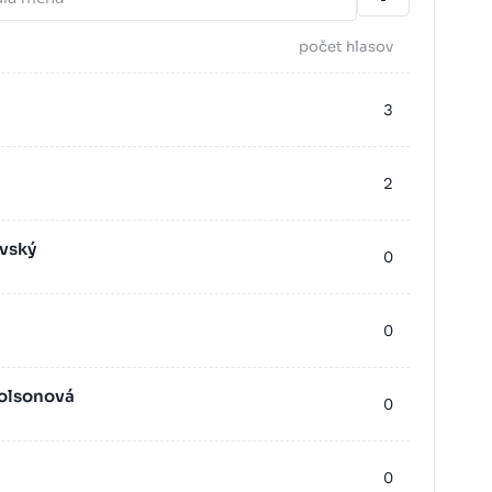
počet hlasov
3
2
vský
0
0
holsonová
0
0