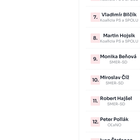
Vladimír Bilčík
7.
Koalícia PS a SPOLU
Martin Hojsík
8.
Koalícia PS a SPOLU
Monika Beňová
9.
SMER-SD
Miroslav Číž
10.
SMER-SD
Robert Hajšel
11.
SMER-SD
Peter Pollák
12.
OĽaNO