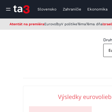
Slovensko
Zahraničie
Ekonomika
Atentát na premiéra
Eurovoľby
V politike
Téma
Téma dňa
Izrael
Druh
E
Výsledky eurovolieb