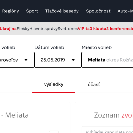
Regióny
Šport
Tlačové besedy
Spoločnosť
Auto-
Ukrajina
Flešky
Hlavné správy
Svet dnes
VIP ta3 klub
ta3 konferenci
 volieb
Dátum volieb
Miesto volieb
urovoľby
25.05.2019
Meliata
okres Rožň
výsledky
účasť
- Meliata
Zoznam
zvo