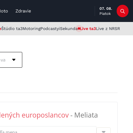
07. 08.
Moto
Zdravie
Piatok
e
Štúdio ta3
Motoring
Podcasty
iSekunda
Live ta3
Live z NRSR
ava
lených europoslancov
- Meliata