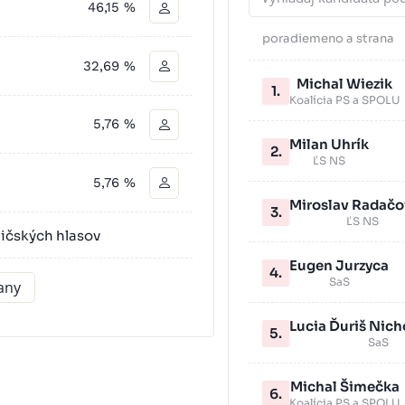
46,15 %
poradie
meno a strana
32,69 %
Michal Wiezik
1.
Koalícia PS a SPOLU
5,76 %
Milan Uhrík
2.
ĽS NS
5,76 %
Miroslav Radačo
3.
ĽS NS
ličských hlasov
Eugen Jurzyca
4.
SaS
rany
Lucia Ďuriš Nic
5.
SaS
Michal Šimečka
6.
Koalícia PS a SPOLU