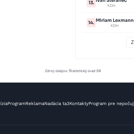
Ivan Štefanec
13.
KDH
Miriam Lexmann
14.
KDH
Z
Zdroj údajov: Štatistický úrad SR
ízia
Program
Reklama
Nadácia ta3
Kontakty
Program pre nepočuj