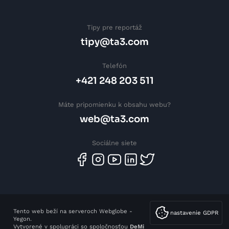
Tipy pre reportáž
tipy@ta3.com
Telefón
+421 248 203 511
Máte pripomienku k obsahu webu?
web@ta3.com
Sociálne siete
Tento web beží na serveroch Webglobe -
nastavenie GDPR
Yegon.
Vytvorené v spolupráci so spoločnosťou
DeMi