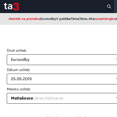
Atentát na premiéra
Eurovoľby
V politike
Téma
Téma dňa
Izrael
Ukrajina
Druh volieb
Eurovoľby
Dátum volieb
25.05.2019
Miesto volieb
Matiašovce
okres Kežmarok