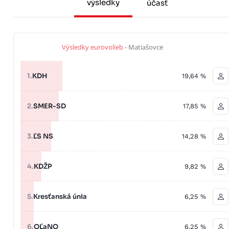
výsledky
účasť
Výsledky eurovolieb
- Matiašovce
1.
KDH
19,64 %
2.
SMER-SD
17,85 %
3.
ĽS NS
14,28 %
4.
KDŽP
9,82 %
5.
Kresťanská únia
6,25 %
6.
OĽaNO
6,25 %