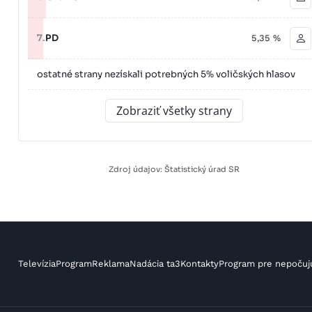
7.
PD
5,35 %
ostatné strany nezískali potrebných 5% voličských hlasov
Zobraziť všetky strany
Zdroj údajov: Štatistický úrad SR
Televízia
Program
Reklama
Nadácia ta3
Kontakty
Program pre nepočuj