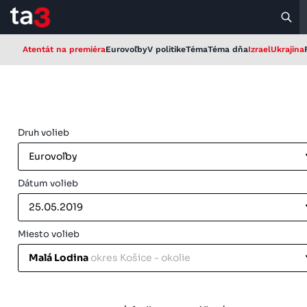
Atentát na premiéra
Eurovoľby
V politike
Téma
Téma dňa
Izrael
Ukrajina
Druh volieb
Eurovoľby
Dátum volieb
25.05.2019
Miesto volieb
Malá Lodina
okres Košice - okolie