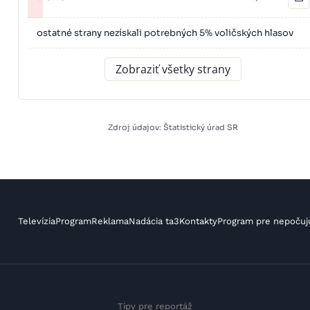
ostatné strany nezískali potrebných 5% voličských hlasov
Zobraziť všetky strany
Zdroj údajov: Štatistický úrad SR
Televízia
Program
Reklama
Nadácia ta3
Kontakty
Program pre nepočuj
Tipy pre reportáž