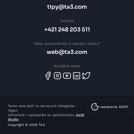
tipy@ta3.com
Telefón
+421 248 203 511
Máte pripomienku k obsahu webu?
web@ta3.com
Sociálne siete
Tento web beží na serveroch Webglobe -
nastavenie GDPR
Yegon.
Vytvorené v spolupráci so spoločnosťou
DeMi
Studio
.
Copyright © 2026 TA3