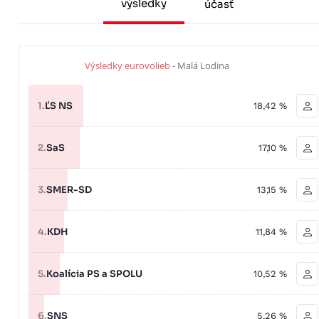
výsledky
účasť
Výsledky eurovolieb
- Malá Lodina
1.
ĽS NS
18,42 %
2.
SaS
17,10 %
3.
SMER-SD
13,15 %
4.
KDH
11,84 %
5.
Koalícia PS a SPOLU
10,52 %
6.
SNS
5,26 %