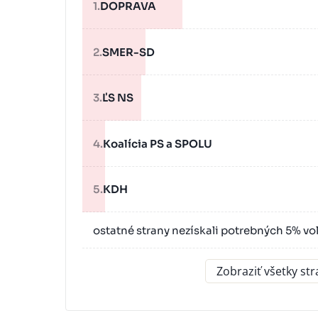
1.
DOPRAVA
2.
SMER-SD
3.
ĽS NS
4.
Koalícia PS a SPOLU
5.
KDH
ostatné strany nezískali potrebných 5% vo
Zobraziť všetky st