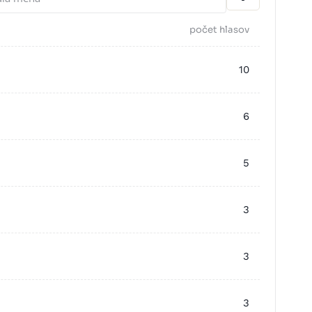
počet hlasov
10
6
5
3
3
3