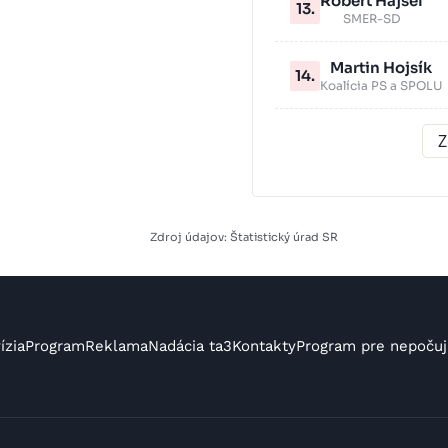
Robert Hajšel
13.
SMER-SD
Martin Hojsík
14.
Koalícia PS a SPOLU
Z
Zdroj údajov: Štatistický úrad SR
ízia
Program
Reklama
Nadácia ta3
Kontakty
Program pre nepočuj