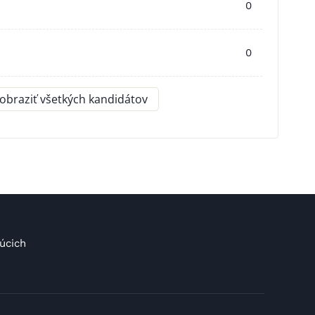
0
0
obraziť všetkých kandidátov
úcich