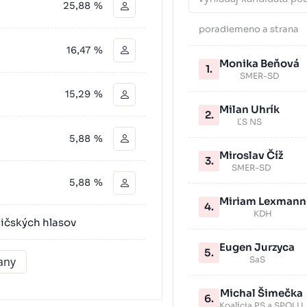
25,88 %
poradie
meno a strana
16,47 %
Monika Beňová
1.
SMER-SD
15,29 %
Milan Uhrík
2.
ĽS NS
5,88 %
Miroslav Číž
3.
SMER-SD
5,88 %
Miriam Lexmann
4.
KDH
ličských hlasov
Eugen Jurzyca
5.
rany
SaS
Michal Šimečka
6.
Koalícia PS a SPOLU