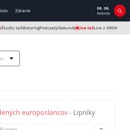
08. 08.
Moto
Zdravie
Sobota
e
Štúdio ta3
Motoring
Podcasty
iSekunda
Live ta3
Live z NRSR
ov
lených europoslancov
- Lipníky