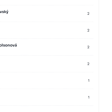
vský
2
2
holsonová
2
2
1
1