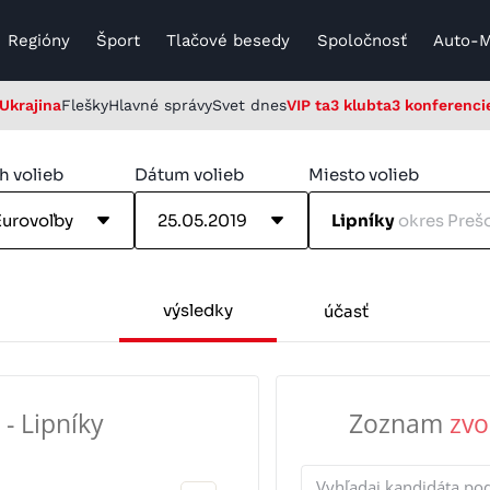
Regióny
Šport
Tlačové besedy
Spoločnosť
Auto-
Ukrajina
Flešky
Hlavné správy
Svet dnes
VIP ta3 klub
ta3 konferenci
h volieb
Dátum volieb
Miesto volieb
Eurovoľby
25.05.2019
Lipníky
okres Preš
výsledky
účasť
- Lipníky
Zoznam
zvo