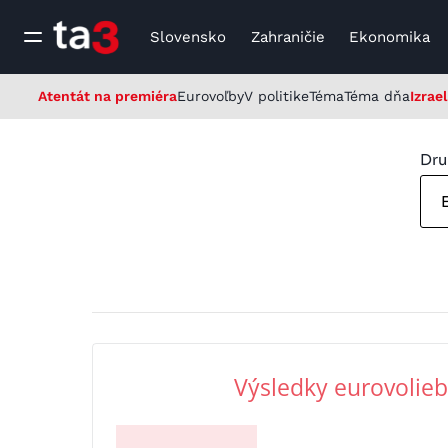
Slovensko
Zahraničie
Ekonomika
Atentát na premiéra
Eurovoľby
V politike
Téma
Téma dňa
Izrael
Dru
Výsledky eurovolieb