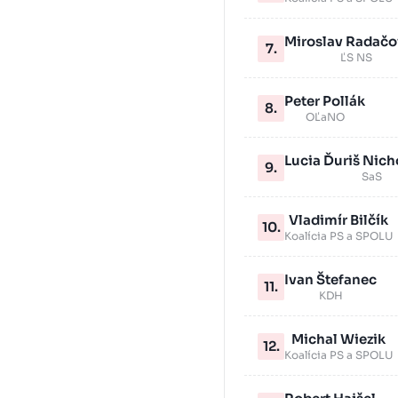
Miroslav Radačo
7.
ĽS NS
Peter Pollák
8.
OĽaNO
Lucia Ďuriš Nic
9.
SaS
Vladimír Bilčík
10.
Koalícia PS a SPOLU
Ivan Štefanec
11.
KDH
Michal Wiezik
12.
Koalícia PS a SPOLU