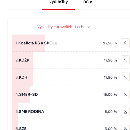
výsledky
účasť
Výsledky eurovolieb
- Lechnica
1.
Koalícia PS a SPOLU
27,50 %
2.
KDŽP
17,50 %
3.
KDH
17,50 %
4.
SMER-SD
15,00 %
5.
SME RODINA
5,00 %
6.
SZS
5,00 %