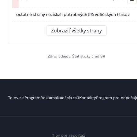
ostatné strany nezískali potrebných 5% voličských hlasov
Zobraziť všetky strany
Zdroj údajov: Štatistický úrad SR
Televízia
Program
Reklama
Nadácia ta3
Kontakty
Program pre nepočuj
Tipy pre reportáž