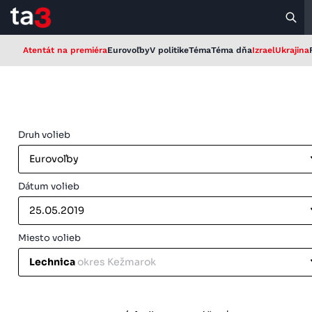
Atentát na premiéra
Eurovoľby
V politike
Téma
Téma dňa
Izrael
Ukrajina
Druh volieb
Eurovoľby
Dátum volieb
25.05.2019
Miesto volieb
Lechnica
okres Kežmarok