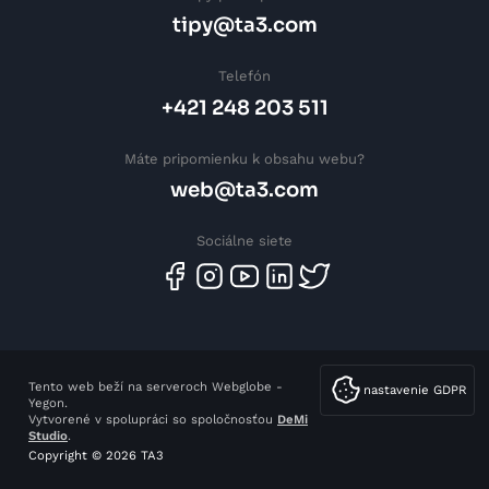
tipy@ta3.com
Telefón
+421 248 203 511
Máte pripomienku k obsahu webu?
web@ta3.com
Sociálne siete
Tento web beží na serveroch Webglobe -
nastavenie GDPR
Yegon.
Vytvorené v spolupráci so spoločnosťou
DeMi
Studio
.
Copyright © 2026 TA3