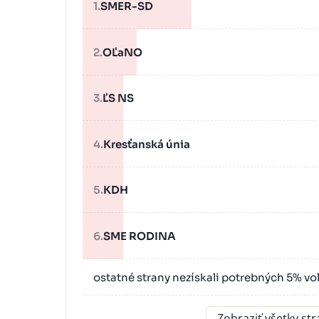
1.
SMER-SD
2.
OĽaNO
3.
ĽS NS
4.
Kresťanská únia
5.
KDH
6.
SME RODINA
ostatné strany nezískali potrebných 5% vo
Zobraziť všetky st