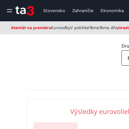
Slovensko
Zahraničie
Ekonomika
Atentát na premiéra
Eurovoľby
V politike
Téma
Téma dňa
Izrael
Dru
Výsledky eurovolie