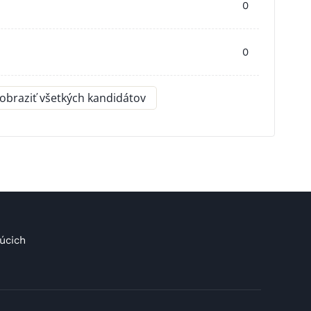
0
0
obraziť všetkých kandidátov
úcich