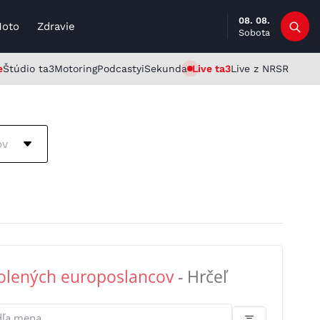
08. 08.
Moto
Zdravie
Sobota
e
Štúdio ta3
Motoring
Podcasty
iSekunda
Live ta3
Live z NRSR
ov
olených europoslancov
- Hrčeľ