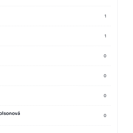
1
1
0
0
0
holsonová
0