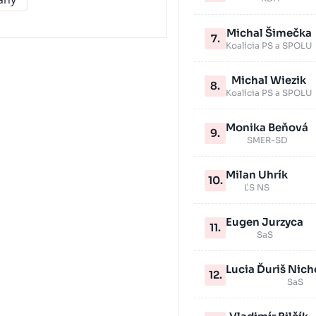
Michal Šimečka
7.
Koalícia PS a SPOLU
Michal Wiezik
8.
Koalícia PS a SPOLU
Monika Beňová
9.
SMER-SD
Milan Uhrík
10.
ĽS NS
Eugen Jurzyca
11.
SaS
Lucia Ďuriš Nic
12.
SaS