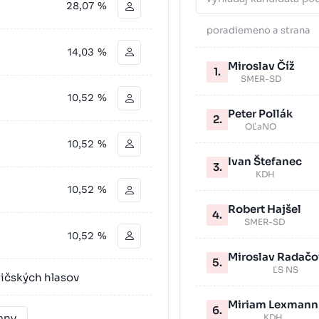
28,07 %
poradie
meno a strana
14,03 %
Miroslav Číž
1.
SMER-SD
10,52 %
Peter Pollák
2.
OĽaNO
10,52 %
Ivan Štefanec
3.
KDH
10,52 %
Robert Hajšel
4.
SMER-SD
10,52 %
Miroslav Radačo
5.
ĽS NS
ličských hlasov
Miriam Lexmann
6.
rany
KDH