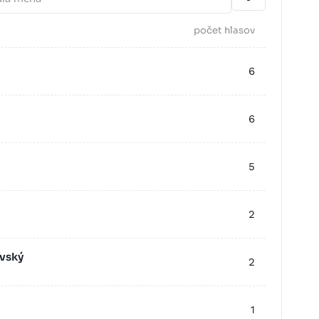
počet hlasov
6
6
5
2
vský
2
1