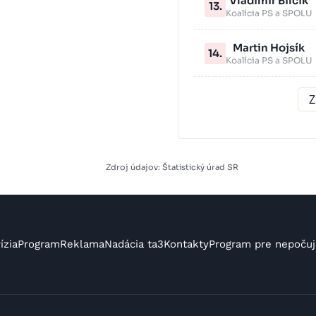
Vladimír Bilčík
13.
Koalícia PS a SPOLU
Martin Hojsík
14.
Koalícia PS a SPOLU
Z
Zdroj údajov: Štatistický úrad SR
ízia
Program
Reklama
Nadácia ta3
Kontakty
Program pre nepočuj