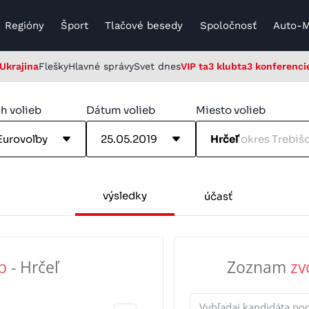
Regióny
Šport
Tlačové besedy
Spoločnosť
Auto-
Ukrajina
Flešky
Hlavné správy
Svet dnes
VIP ta3 klub
ta3 konferenci
h volieb
Dátum volieb
Miesto volieb
Eurovoľby
25.05.2019
Hrčeľ
okres Trebiš
výsledky
účasť
b
- Hrčeľ
Zoznam
zv