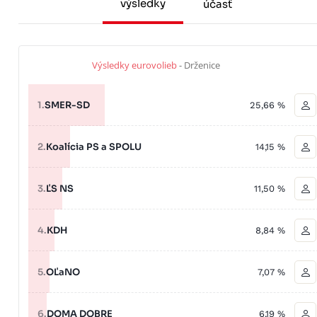
výsledky
účasť
Výsledky eurovolieb
- Drženice
1.
SMER-SD
25,66 %
2.
Koalícia PS a SPOLU
14,15 %
3.
ĽS NS
11,50 %
4.
KDH
8,84 %
5.
OĽaNO
7,07 %
6.
DOMA DOBRE
6,19 %