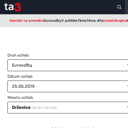
Atentát na premiéra
Eurovoľby
V politike
Téma
Téma dňa
Izrael
Ukrajina
Druh volieb
Eurovoľby
Dátum volieb
25.05.2019
Miesto volieb
Drženice
okres Levice