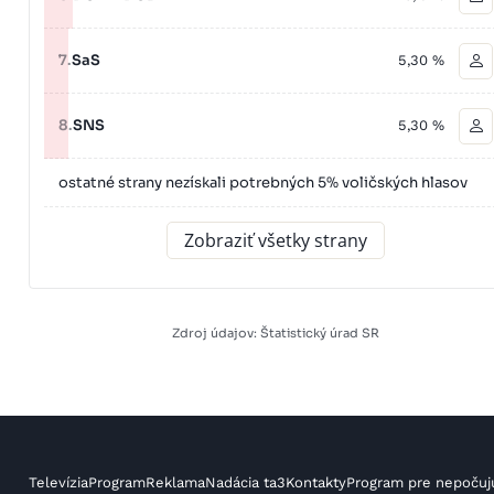
7.
SaS
5,30 %
8.
SNS
5,30 %
ostatné strany nezískali potrebných 5% voličských hlasov
Zobraziť všetky strany
Zdroj údajov: Štatistický úrad SR
Televízia
Program
Reklama
Nadácia ta3
Kontakty
Program pre nepočuj