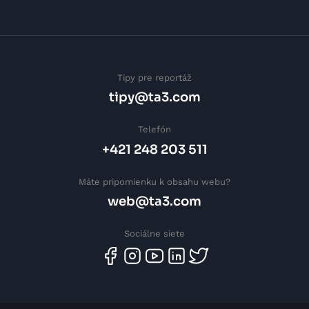
Tipy pre reportáž
tipy@ta3.com
Telefón
+421 248 203 511
Máte pripomienku k obsahu webu?
web@ta3.com
Sociálne siete